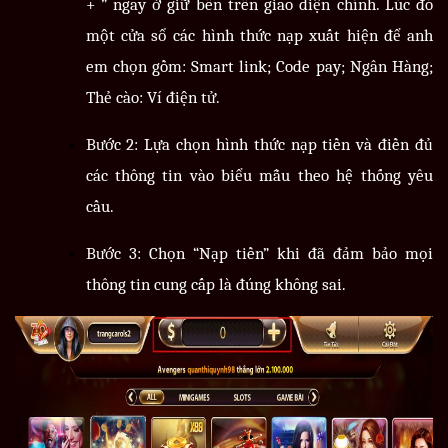
+ ” ngay ở giữ bên trên giao diện chính. Lúc đó
một cửa sổ các hình thức nạp xuất hiện để anh
em chọn gồm: Smart link; Code pay; Ngân Hàng;
Thẻ cào: Ví điện tử.
Bước 2: Lựa chọn hình thức nạp tiền và điền đủ
các thông tin vào biểu mẫu theo hệ thống yêu
cầu.
Bước 3: Chọn “Nạp tiền” khi đã đảm bảo mọi
thông tin cung cấp là đúng không sai.