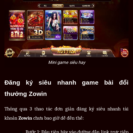
Mini game siêu hay
Đăng ký siêu nhanh game bài đổi
thưởng Zowin
Thông qua 3 thao tác đơn giản đăng ký siêu nhanh tài
khoản
Zowin
chưa bao giờ dễ đến thế:
Bước 1: Đầu tiên hãy vào đường dẫn link trực tiếp