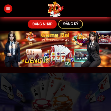
Bỏ
qua
nội
dung
ĐĂNG KÝ
ĐĂNG NHẬP