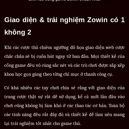
Giao diện & trải nghiệm Zowin có 1
không 2
Khi các cược thủ chiêm ngưỡng đồ họa giao diện web cược
chắc chắn sẽ bị cuốn hút ngay từ ban đầu. Mọi thiết kế của
cổng game đều vô cùng sắc nét và các trò chơi được sắp xếp
khoa học gọn gàng theo từng chỉ mục ở thanh công cụ.
Có khá nhiều các tay chơi chia sẻ rằng với giao diện của
trang cược thật sự rất dễ sử dụng, kể cả mới lần đầu vào
chơi cũng không bị làm khó ở các thao tác cơ bản. Toàn bộ
các tính năng đều rất đầy đủ và thiết kế dễ làm nên mang
lại trải nghiệm tốt nhất cho game thủ.