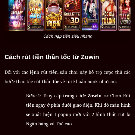
Cách nạp tiền siêu nhanh
Cách rút tiền thần tốc từ Zowin
Đối với các lệnh rút tiền, sân chơi này hỗ trợ cược thủ các
bước thao tác rút thần tốc về tài khoản bank như sau:
Bước 1: Truy cập trang cược
Zowin
=> Chọn Rút
tiền ngay ở phía dưới giao diện. Khi đó màn hình
sẽ xuất hiện 1 popup mới với 2 hình thức rút là
Ngân hàng và Thẻ cào