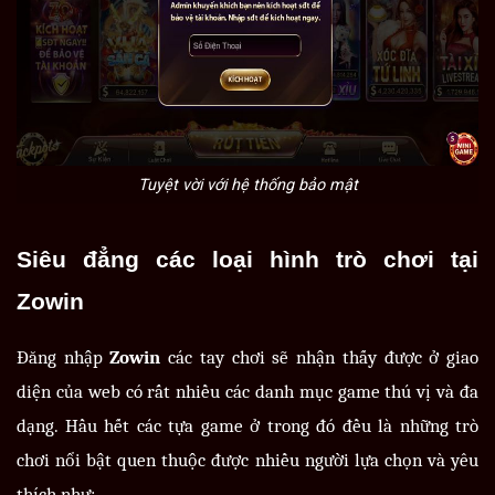
Tuyệt vời với hệ thống bảo mật
Siêu đẳng các loại hình trò chơi tại
Zowin
Đăng nhập
Zowin
các tay chơi sẽ nhận thấy được ở giao
diện của web có rất nhiều các danh mục game thú vị và đa
dạng. Hầu hết các tựa game ở trong đó đều là những trò
chơi nổi bật quen thuộc được nhiều người lựa chọn và yêu
thích như: