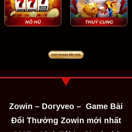
Zowin – Doryveo – Game Bài
Đổi Thưởng Zowin mới nhất