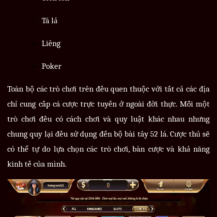
Tá lả
Liêng
Poker
Toàn bộ các trò chơi trên đều quen thuộc với tất cả các địa
chỉ cung cấp cá cược trực tuyến ở ngoài đời thực. Mỗi một
trò chơi đều có cách chơi và quy luật khác nhau nhưng
chung quy lại đều sử dụng đến bộ bài tây 52 lá. Cược thủ sẽ
có thể tự do lựa chọn các trò chơi, bàn cược và khả năng
kinh tế của mình.