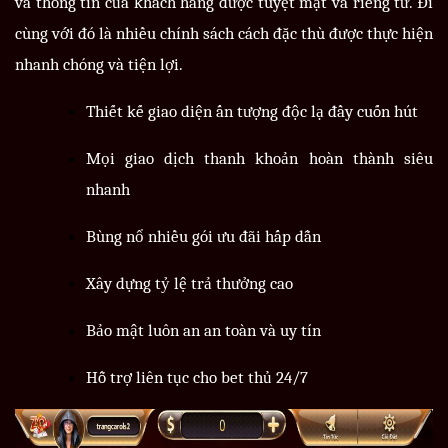
và thông tin của khách hàng được tuyệt mật và riêng tư. Đi
cùng với đó là nhiều chính sách cách đặc thù được thực hiện
nhanh chóng và tiện lợi.
Thiết kế giao diện ấn tượng độc lạ đầy cuốn hút
Mọi giao dịch thanh khoản hoàn thành siêu
nhanh
Bùng nổ nhiều gói ưu đãi hấp dẫn
Xây dựng tỷ lệ trả thưởng cao
Bảo mật luôn an an toàn và uy tín
Hỗ trợ liên tục cho bet thủ 24/7