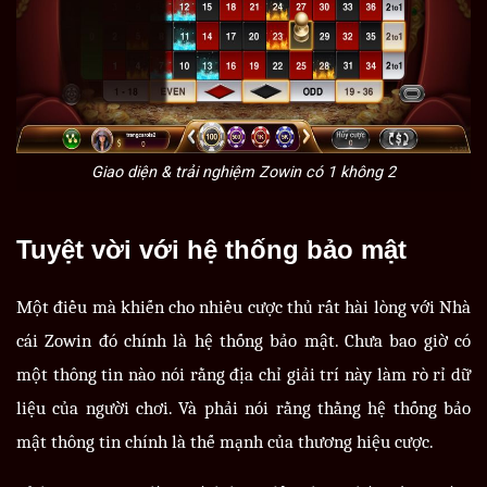
Giao diện & trải nghiệm Zowin có 1 không 2
Tuyệt vời với hệ thống bảo mật
Một điều mà khiến cho nhiều cược thủ rất hài lòng với Nhà
cái Zowin
đó chính là hệ thống bảo mật. Chưa bao giờ có
một thông tin nào nói rằng địa chỉ giải trí này làm rò rỉ dữ
liệu của người chơi. Và phải nói rằng thằng hệ thống bảo
mật thông tin chính là thế mạnh của thương hiệu cược.