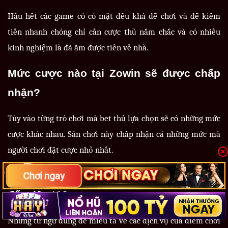
Hầu hết các game có có mặt đều khá dễ chơi và dễ kiếm
tiền nhanh chóng chỉ cần cược thủ nắm chắc và có nhiều
kinh nghiệm là đã ẵm được tiền về nhà.
Mức cược nào tại Zowin sẽ được chấp
nhận?
Tùy vào từng trò chơi mà bet thủ lựa chọn sẽ có những mức
cược khác nhau. Sân chơi này chấp nhận cả những mức mà
người chơi đặt cược nhỏ nhất.
Nói về dịch vụ của sân chơi dùng từ gì
Chơi ngay
để miêu tả?
Những từ ngữ dùng để miêu tả về các dịch vụ của điểm chơi