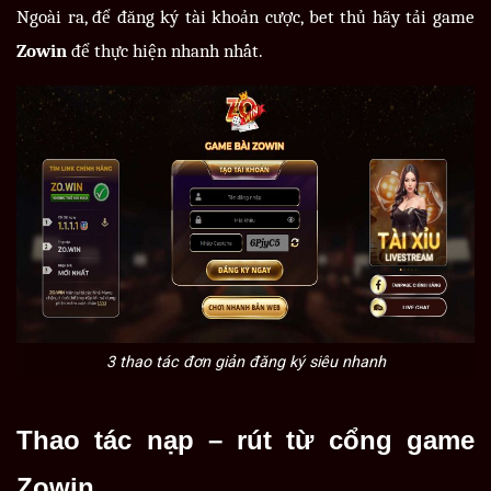
Ngoài ra, để đăng ký tài khoản cược, bet thủ hãy tải game
Zowin
để thực hiện nhanh nhất.
3 thao tác đơn giản đăng ký siêu nhanh
Thao tác nạp – rút từ cổng game
Zowin