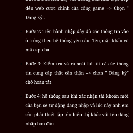
đến web cược chính của cổng game => Chọn ”
Đăng ký”.
Bước 2: Tiến hành nhập đầy đủ các thông tin vào
ô trống theo hệ thống yêu cầu: Tên, mật khẩu và
mã captcha.
Bước 3: Kiểm tra và rà soát lại tất cả các thông
tin cung cấp thật cẩn thận => chọn ” Đăng ký”
chờ hoàn tất.
Bước 4: hệ thống sau khi xác nhận tài khoản mới
của bạn sẽ tự động đăng nhập và lúc này anh em
cần phải thiết lập tên hiển thị khác với tên đăng
nhập ban đầu.