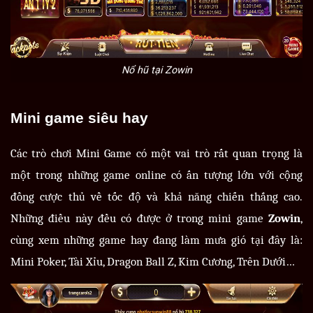
Nổ hũ tại Zowin
Mini game siêu hay
Các trò chơi Mini Game có một vai trò rất quan trọng là
một trong những game online có ấn tượng lớn với cộng
đồng cược thủ về tốc độ và khả năng chiến thắng cao.
Những điều này đều có được ở trong mini game
Zowin
,
cùng xem những game hay đang làm mưa gió tại đây là:
Mini Poker, Tài Xỉu, Dragon Ball Z, Kim Cương, Trên Dưới…