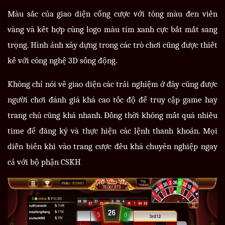
Màu sắc của giao diện cổng cược với tông màu đen viền
vàng và kết hợp cùng logo màu tím xanh cực bắt mắt sang
trọng. Hình ảnh xây dựng trong các trò chơi cũng được thiết
kế với công nghệ 3D sống động.
Không chỉ nói về giao diện các trải nghiệm ở đây cũng được
người chơi đánh giá khá cao tốc độ để truy cập game hay
trang chủ cũng khá nhanh. Đồng thời không mất quá nhiều
time để đăng ký và thực hiện các lệnh thanh khoản. Mọi
diễn biến khi vào trang cược đều khá chuyên nghiệp ngay
cả với bộ phận CSKH