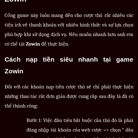
Cổng game này luôn mang đến cho cược thủ rất nhiều các
tiện ích về thanh khoản với nhiều hình thức và sự lựa chọn
phù hợp khi sử dụng dịch vụ. Nếu muốn nhanh hơn anh em
có thể tải
Zowin
để thực hiện.
Cách nạp tiền siêu nhanh tại game
Zowin
Đối với các khoản nạp tiền cược thủ sẽ chỉ phải thực hiện
những thao tác rất đơn giản được cung cấp sau đây là đã có
thể thành công:
Bước 1: Việc đầu tiên bắt buộc cầu thủ đó là phải
đăng nhập tài khoản của web cược => chọn ” dấu