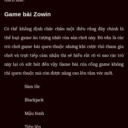
Game bài Zowin
Có thể khẳng định chắc chắn một điều rằng đây chính là
thể loại game ấn tượng nhất của sân chơi này. Đó vẫn là các
trò chơi game bài quen thuộc nhưng khi cược thủ tham gia
chơi và trực tiếp cảm nhận thì sẽ hiểu rất rõ vì sao các trò
này lại có sức hút đến vậy. Game bài của cổng game không
chỉ quen thuộc mà còn được nâng cao lên tầm vóc mới.
Sâm lốc
Blackjack
Mậu binh
Tiến lên