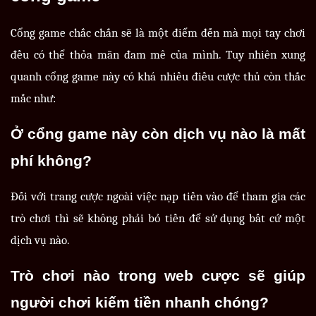
Cổng game chắc chắn sẽ là một điểm đến mà mọi tay chơi
đều có thể thỏa mãn đam mê của mình. Tuy nhiên xung
quanh cổng game này có khá nhiều điều cược thủ còn thắc
mắc như:
Ở cổng game này còn dịch vụ nào là mất
phí không?
Đối với trang cược ngoài việc nạp tiền vào để tham gia các
trò chơi thì sẽ không phải bỏ tiền để sử dụng bất cứ một
dịch vụ nào.
Trò chơi nào trong web cược sẽ giúp
người chơi kiếm tiền nhanh chóng?