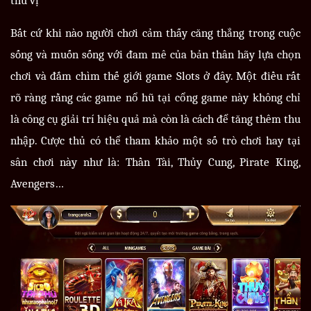
thú vị
Bất cứ khi nào người chơi cảm thấy căng thẳng trong cuộc
sống và muốn sống với đam mê của bản thân hãy lựa chọn
chơi và đắm chìm thế giới game Slots ở đây. Một điều rất
rõ ràng rằng các game nổ hũ tại cổng game này không chỉ
là công cụ giải trí hiệu quả mà còn là cách để tăng thêm thu
nhập. Cược thủ có thể tham khảo một số trò chơi hay tại
sân chơi này như là: Thần Tài, Thủy Cung, Pirate King,
Avengers…