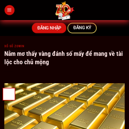
Bỏ
qua
nội
dung
ĐĂNG KÝ
ĐĂNG NHẬP
XỔ SỐ ZOWIN
Nằm mơ thấy vàng đánh số mấy để mang về tài
lộc cho chủ mộng
06
Th4