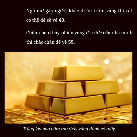
Ngủ mơ gặp người khác đi ăn trộm vàng thì rất
có thể đề sẽ về
43.
Chiêm bao thấy nhiều vàng ở trước cửa nhà mình
thì chắc chắn đề về
55
.
Trúng lớn nhờ nằm mơ thấy vàng đánh số mấy